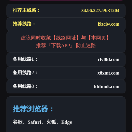
推荐主线路：
34.96.227.59:31204
推荐线路：
i9zciw.com
建议同时收藏【线路网址】与【本网页】
推荐『下载APP』 防止迷路
备用线路1：
rlvf0d.com
备用线路2：
x8xmt.com
备用线路3：
khfnmk.com
推荐浏览器：
谷歌、Safari、火狐、Edge